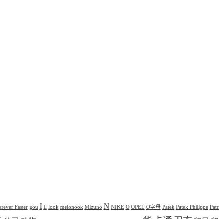
I
N
orever Faster
gou
L
look
melonook
Mizuno
NIKE
O
OPEL
O字母
Patek
Patek Philippe
Pat