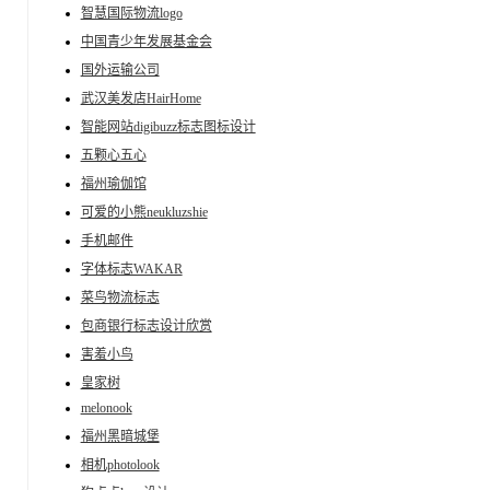
智慧国际物流logo
中国青少年发展基金会
国外运输公司
武汉美发店HairHome
智能网站digibuzz标志图标设计
五颗心五心
福州瑜伽馆
可爱的小熊neukluzshie
手机邮件
字体标志WAKAR
菜鸟物流标志
包商银行标志设计欣赏
害羞小鸟
皇家树
melonook
福州黑暗城堡
相机photolook