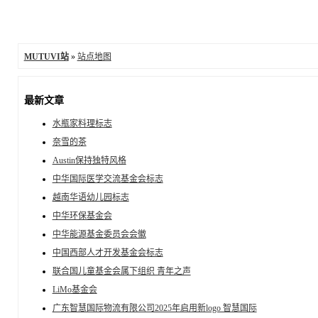
MUTUVI站
»
站点地图
最新文章
水瓶家料理标志
奈雪的茶
Austin保持独特风格
中华国际医学交流基金会标志
越南华语幼儿园标志
中华环保基金会
中华能源基金委员会会徽
中国西部人才开发基金会标志
联合国儿童基金会属下组织 青年之声
LiMo基金会
广东智慧国际物流有限公司2025年启用新logo 智慧国际