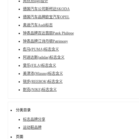
狗点点logo设计
德国汽车公司斯柯达SKODA
德国汽车品牌欧宝汽车OPEL
奥迪汽车Audi标志
钟表品牌百达翡丽Patek Philippe
钟表品牌江诗丹顿Patrimony
彪马(PUMA)标志含义
阿迪达斯(adidas)标志含义
斐乐(FILA)标志含义
美津浓(Mizuno)标志含义
锐步(REEBOK)标志含义
耐克(NIKE)标志含义
分类目录
标志品牌分享
运动鞋品牌
页面