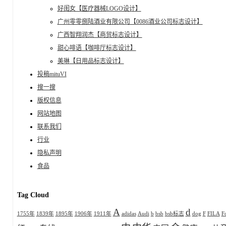
好闺女【医疗器械LOGO设计】
广州零零捌陆酒业有限公司【0086酒业公司标志设计】
广西智翔润杰【商贸标志设计】
甜心啡语【咖啡厅标志设计】
美琳【日用品标志设计】
投稿mituVI
搜一搜
版权信息
网站地图
联系我们
行业
隐私声明
食品
Tag Cloud
A
d
1755年
1839年
1895年
1906年
1911年
adidas
Audi
b
bsb
bsb标志
dog
F
FILA
F