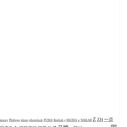
Z
ZH
一点
rimony
Philippe
photo
photolook
PUMA
Reebok
s
SKODA
u
WAKAR