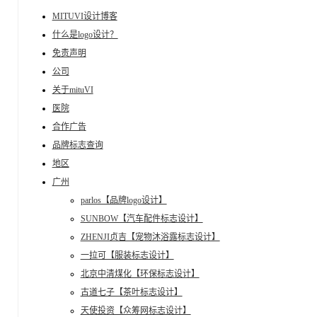
MITUVI设计博客
什么是logo设计？
免责声明
公司
关于mituVI
医院
合作广告
品牌标志查询
地区
广州
parlos【品牌logo设计】
SUNBOW【汽车配件标志设计】
ZHENJI贞吉【宠物沐浴露标志设计】
一拉可【服装标志设计】
北京中清煤化【环保标志设计】
古道七子【茶叶标志设计】
天使投资【众筹网标志设计】